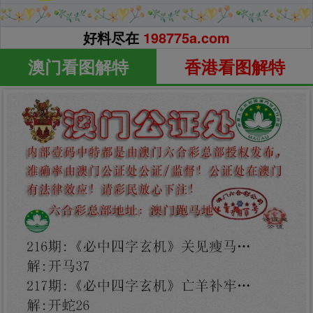
好料尽在
198775a.com
澳门看图解特
香港看图解特