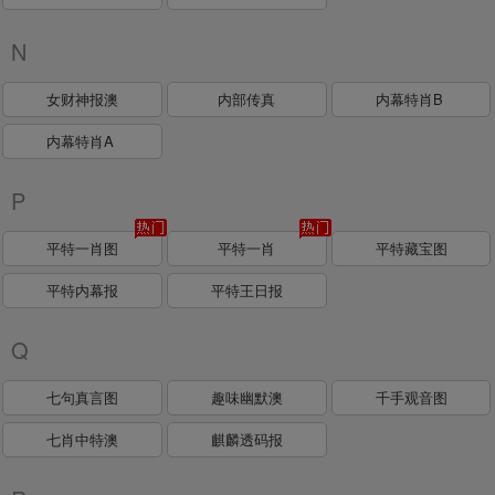
N
女财神报澳
内部传真
内幕特肖B
内幕特肖A
P
平特一肖图
平特一肖
平特藏宝图
平特内幕报
平特王日报
Q
七句真言图
趣味幽默澳
千手观音图
七肖中特澳
麒麟透码报