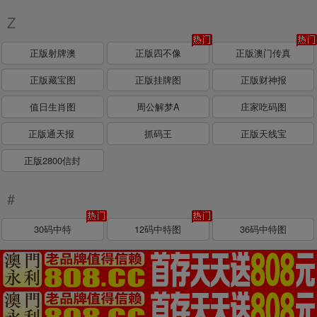
Z
正版射牌澳
正版四不像
正版澳门传真
正版藏宝图
正版挂牌图
正版财神报
值日生肖图
周公解梦A
庄家吃码图
正版通天报
抓码王
正版天线宝
正版2800信封
#
30码中特
12码中特图
36码中特图