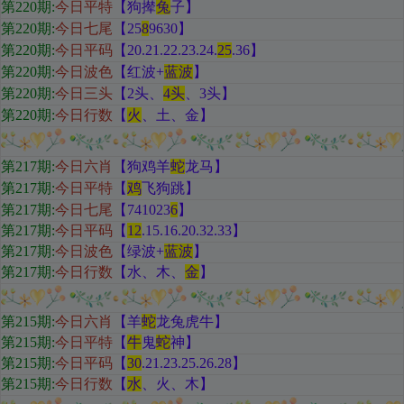
第220期:
今日平特
【狗撵
兔
子
】
第220期:
今日七尾
【25
8
9630
】
第220期:
今日平码
【
20.21.22.23.24.
25
.36
】
第220期:
今日波色
【红
波+
蓝波
】
第220期:
今日三头
【
2头、
4头
、3头
】
第220期:
今日行数
【
火
、土、金
】
第217期
:
今日六肖
【狗鸡羊
蛇
龙马
】
第217期:
今日平特
【
鸡
飞狗跳
】
第217期:
今日七尾
【741023
6
】
第217期:
今日平码
【
12
.15.16.20.32.33
】
第217期:
今日波色
【绿
波+
蓝波
】
第217期:
今日行数
【水
、木、
金
】
第215期
:
今日六肖
【羊
蛇
龙兔虎牛
】
第215期:
今日平特
【
牛
鬼
蛇
神
】
第215期:
今日平码
【
30
.21.23.25.26.28
】
第215期:
今日行数
【
水
、火、木
】