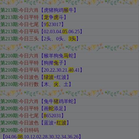
第213期
:
今日六肖
【虎猪狗鸡
猴
牛
】
第213期:
今日平特
【
龙
争
虎
斗
】
第213期:
今日七尾
【9
5
23017
】
第213期:
今日平码
【
02.03.04.
05
.06.25
】
第213期:
今日三头
【
2头、0头、
3头
】
第210期
:
今日六肖
【猴羊狗兔
马
蛇
】
第210期:
今日平特
【狗撵
兔
子
】
第210期:
今日平码
【
20.22.30.21.
40
.41
】
第210期:
今日波色
【
绿
波
+红波
】
第210期:
今日行数
【木
、
火
、土
】
第209期
:
今日六肖
【兔牛
猪
鸡羊蛇
】
第209期:
今日平特
【画
蛇
添足
】
第209期:
今日七尾
【
8
652031
】
第209期:
今日波色
【蓝
波+
红波
】
第209期:
今日特码
【04.06.
08
.10.12.02.28.30.32.34.36.26
】