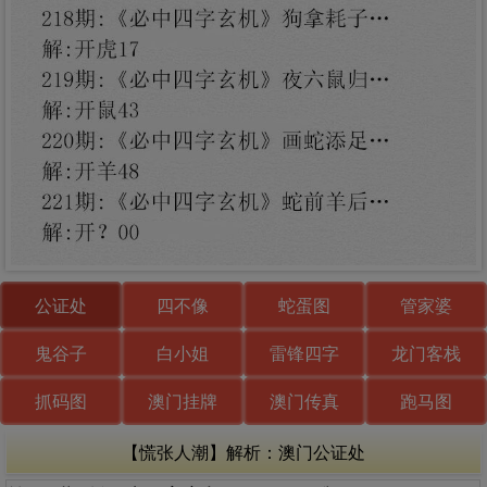
公证处
四不像
蛇蛋图
管家婆
鬼谷子
白小姐
雷锋四字
龙门客栈
抓码图
澳门挂牌
澳门传真
跑马图
【慌张人潮】解析：澳门公证处