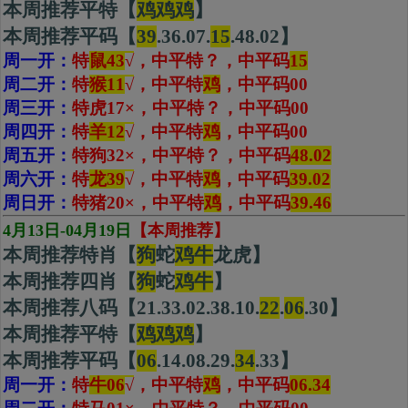
本周推荐平特【
鸡鸡鸡
】
本周推荐平码【
39
.36.07.
15
.48.02】
周一开：
特
鼠43
√
，中平特？，
中平码
15
周二开：
特
猴11
√
，中平特
鸡
，
中平码00
周三开：
特虎17×，中平特？，
中平码00
周四开：
特
羊12
√
，中平特
鸡
，
中平码00
周五开：
特狗32×，中平特？，
中平码
48.02
周六开：
特
龙39
√
，中平特
鸡
，
中平码
39.02
周日开：
特猪20×，中平特
鸡
，中平码
39.46
4月13日-04月19日
【本周推荐】
本周推荐特肖【
狗
蛇
鸡牛
龙虎】
本周推荐四肖【
狗
蛇
鸡
牛
】
本周推荐八码【21.33.02.38.10.
22
.
06
.30】
本周推荐平特【
鸡鸡鸡
】
本周推荐平码【
06
.14.08.29.
34
.33】
周一开：
特
牛06
√
，中平特
鸡
，
中平码
06.34