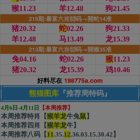
猴11.23
羊12.48
狗21.45
215期:暴富六肖⑿码→開蛇14准
猪20.32
蛇
02.26
狗21.33
羊12.48
马13.49
龙15.39
213期:暴富六肖⑿码→開猴35准
兔04.16
蛇02.26
猴
11.23
猪20.32
龙15.39
鸡10.46
好料尽在
198775a.com
熊猫图库
『推荐周特码』
4月6日-4月11日
【本周推荐】
本周推荐特肖【
猴羊龙
牛兔
鼠
】
本周推荐四肖【
猴
羊
龙
牛】
本周推荐八码【
11
.35.
12
.36.03.15.30.42】