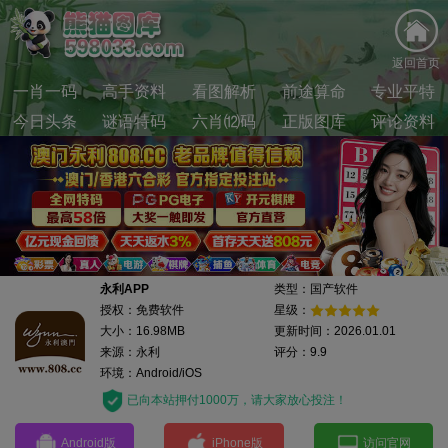
返回首页
一肖一码
高手资料
看图解析
前途算命
专业平特
今日头条
谜语特码
六肖⑿码
正版图库
评论资料
永利APP
类型：国产软件
授权：免费软件
星级：
大小：16.98MB
更新时间：2026.01.01
来源：永利
评分：9.9
环境：Android/iOS
已向本站押付1000万，请大家放心投注！
Android版
iPhone版
访问官网