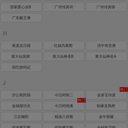
管家婆心水B
广州传真诗
广州传真猜
广东赌王澳
H
黄道吉日报
红姐内幕图
话中有意澳
黄大仙发财
黄大仙神圣B
黄大仙神圣A
胡巴抓码记
J
济公救民报
今日闲情二
金多宝传真
金钱报功夫
今日闲情澳
劲爆龙凤榜
江左梅郎
精选八肖图
金牛密爆
假老藏宝图
假新藏宝图
金钥匙导报